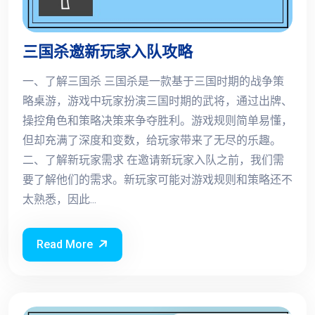
三国杀邀新玩家入队攻略
一、了解三国杀 三国杀是一款基于三国时期的战争策
略桌游，游戏中玩家扮演三国时期的武将，通过出牌、
操控角色和策略决策来争夺胜利。游戏规则简单易懂，
但却充满了深度和变数，给玩家带来了无尽的乐趣。
二、了解新玩家需求 在邀请新玩家入队之前，我们需
要了解他们的需求。新玩家可能对游戏规则和策略还不
太熟悉，因此...
Read More