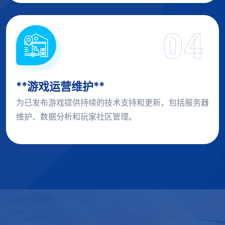
04
**游戏运营维护**
为已发布游戏提供持续的技术支持和更新，包括服务器
维护、数据分析和玩家社区管理。