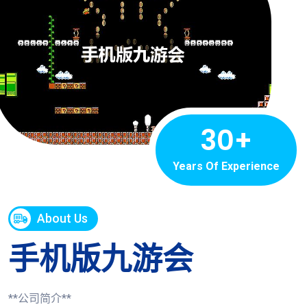
30
+
Years Of Experience
About Us
手机版九游会
**公司简介**