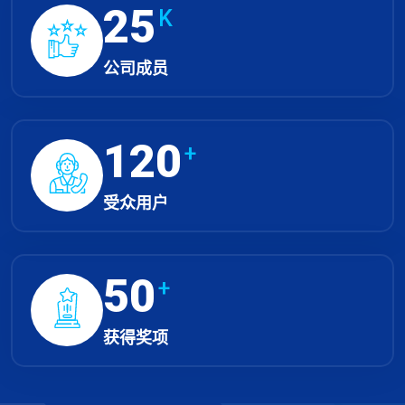
25
K
公司成员
120
+
受众用户
50
+
获得奖项